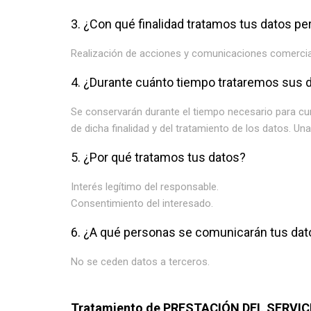
3. ¿Con qué finalidad tratamos tus datos p
Realización de acciones y comunicaciones comerciale
4. ¿Durante cuánto tiempo trataremos sus 
Se conservarán durante el tiempo necesario para cump
de dicha finalidad y del tratamiento de los datos. U
5. ¿Por qué tratamos tus datos?
Interés legítimo del responsable.
Consentimiento del interesado.
6. ¿A qué personas se comunicarán tus dat
No se ceden datos a terceros.
Tratamiento de PRESTACIÓN DEL SERVIC