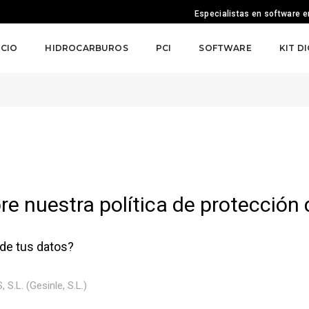
Especialistas en software em
ICIO
HIDROCARBUROS
PCI
SOFTWARE
KIT D
ad
re nuestra política de protección 
 de tus datos?
L. (Gesinle, S.L.)