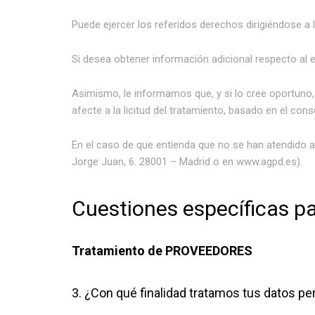
Puede ejercer los referidos derechos dirigiéndose a l
Si desea obtener información adicional respecto al 
Asimismo, le informamos que, y si lo cree oportuno, 
afecte a la licitud del tratamiento, basado en el cons
En el caso de que entienda que no se han atendido
Jorge Juan, 6. 28001 – Madrid o en www.agpd.es).
Cuestiones específicas p
Tratamiento de PROVEEDORES
3. ¿Con qué finalidad tratamos tus datos p