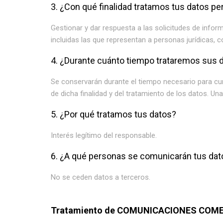
3. ¿Con qué finalidad tratamos tus datos p
Gestionar y dar respuesta a las solicitudes de info
incluidas las que representan a personas jurídicas, c
4. ¿Durante cuánto tiempo trataremos sus 
Se conservarán durante el tiempo necesario para cump
de dicha finalidad y del tratamiento de los datos. U
5. ¿Por qué tratamos tus datos?
Interés legítimo del responsable.
6. ¿A qué personas se comunicarán tus dat
No se ceden datos a terceros.
Tratamiento de COMUNICACIONES COM