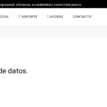
presarial: eficiencia, escalabilidad y control total para tu
negocio.
Home
Políticas de privacidad
IGITAL
SOPORTE
ACCESO
CONTACTO
de datos.