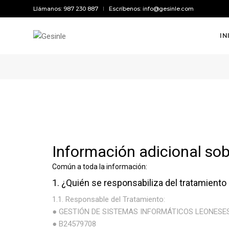
Llámanos: 987 230 887
Escríbenos: info@gesinle.com
Políticas de privacidad
IN
Información relativa a la Política de Privacid
Información adicional sob
Común a toda la información:
1. ¿Quién se responsabiliza del tratamiento
1.1. Responsable del Tratamiento:
● GESTIÓN DE SISTEMAS INFORMÁTICOS LEONESES, S.
● B24579708