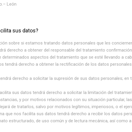
do.– León
ilita sus datos?
ión sobre si estamos tratando datos personales que les conciernen o
drá derecho a obtener del responsable del tratamiento confirmación 
e determinados aspectos del tratamiento que se esté llevando a cab
os tendrá derecho a obtener la rectificación de los datos personale
endrá derecho a solicitar la supresión de sus datos personales; en t
cilita sus datos tendrá derecho a solicitar la limitación del tratami
tancias, y por motivos relacionados con su situación particular, la
jará de tratarlos, salvo por motivos legítimos, imperiosos, o el eje
na que nos facilita sus datos tendrá derecho a recibir los datos per
mato estructurado, de uso común y de lectura mecánica, así como a 